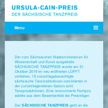
Menu
Der vom Sächsischen Staatsministerium für
Wissenschaft und Kunst ausgelobte
SÄCHSISCHE TANZPREIS wurde am 21.
Oktober 2019 im neu eröffneten LOFFT
verliehen. 15 vorschlagsberechtigte
sächsische Tanzinstitutionen nominierten in
der zurückliegendenen Saison acht
Tanzproduktionen. Eine renommierte Fachjury
wählte aus dem Bewerberfeld die Preisträger.
Der
SÄCHSISCHE TANZPREIS
geht an die