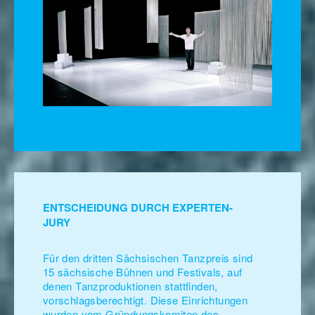
ENTSCHEIDUNG DURCH EXPERTEN-
JURY
Für den dritten Sächsischen Tanzpreis sind
15 sächsische Bühnen und Festivals, auf
denen Tanzproduktionen stattfinden,
vorschlagsberechtigt. Diese Einrichtungen
wurden vom Gründungskomitee des