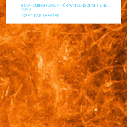
STAATSMINISTERIUM FÜR WISSENSCHAFT UND
KUNST
LOFFT- DAS THEATER