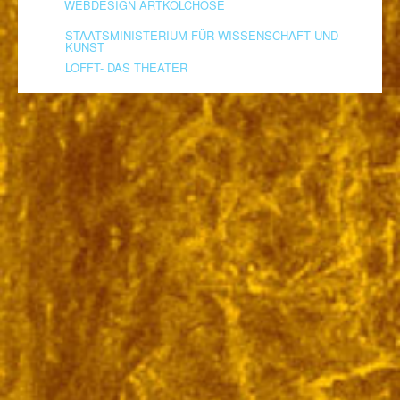
WEBDESIGN ARTKOLCHOSE
STAATSMINISTERIUM FÜR WISSENSCHAFT UND
KUNST
LOFFT- DAS THEATER