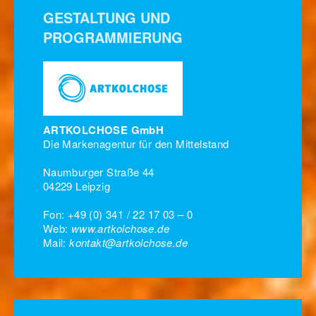
GESTALTUNG UND
PROGRAMMIERUNG
ARTKOLCHOSE GmbH
Die Markenagentur für den Mittelstand
Naumburger Straße 44
04229 Leipzig
Fon: +49 (0) 341 / 22 17 03 – 0
Web:
www.artkolchose.de
Mail:
kontakt@artkolchose.de