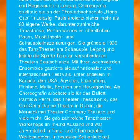
und Regisseurin in Leipzig. Choreografie
studierte sie an der Theaterhochschule „Hans
Otto“ in Leipzig. Pauls kreierte bisher mehr als
80 eigene Werke, darunter zahlreiche
Tanzstücke, Performances im öffentlichen
Raum, Musiktheater- und
Schauspielinszenierungen. Sie gründete 1990
das TanzTheater am Schauspiel Leipzig und
leitete die Sparte Tanz an verschiedenen
Theatern Deutschlands. Mit ihren wechselnden
Ensembles gastierte sie auf nationalen und
internationalen Festivals, unter anderem in
Kanada, den USA, Ägypten, Luxemburg,
Finnland, Malta, Bosnien und Herzegowina. Als
Choreografin arbeitete sie für das Ballett
Panfilow Perm, das Theater Thessaloniki, das
CoisCéim Dance Theatre in Dublin, die
Moradokmai Theater Company Thailand und
viele mehr. Sie gab zahlreiche Tanztheater-
Workshops im In-und Ausland und war
Jurymitglied in Tanz- und Choreografie-
Wettbewerben. In neuester Zeit entwickelt