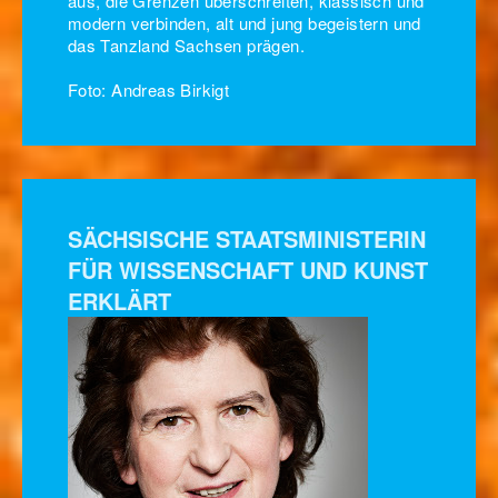
aus, die Grenzen überschreiten, klassisch und
modern verbinden, alt und jung begeistern und
das Tanzland Sachsen prägen.
Foto: Andreas Birkigt
SÄCHSISCHE STAATSMINISTERIN
FÜR WISSENSCHAFT UND KUNST
ERKLÄRT