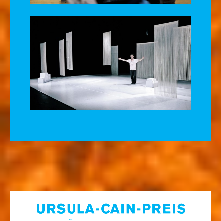
3 of 4
1
2
3
4