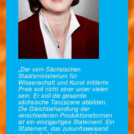
„Der vom Sächsischen
Staatsministerium für
Wissenschaft und Kunst initiierte
Preis soll nicht einer unter vielen
sein. Er soll die gesamte
sächsische Tanzszene abbilden.
Die Gleichbehandlung der
verschiedenen Produktionsformen
ist ein einzigartiges Statement. Ein
Statement, das zukunftsweisend